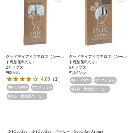
グッドデイアイスアロマ（シール
グッドデイアイスアロマ（シール
ド乳酸菌®入り）
ド乳酸菌®入り）
2カップス
6カップス
¥
637
¥
1,544
税込
税込
4.00
（
1
）
#INIC coffee
#コクと苦み
#INIC coffee
#コクと苦み
#美容・機能性コーヒー
#美容・機能性コーヒー
INIC coffee
INIC coffee
コーヒー
Good Day Aroma