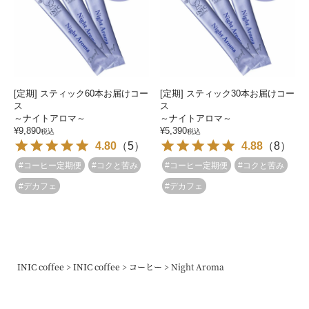
[定期] スティック60本お届けコー
[定期] スティック30本お届けコー
ス
ス
～ナイトアロマ～
～ナイトアロマ～
¥
9,890
¥
5,390
税込
税込
4.80
（
5
）
4.88
（
8
）
#コーヒー定期便
#コクと苦み
#コーヒー定期便
#コクと苦み
#デカフェ
#デカフェ
INIC coffee
INIC coffee
コーヒー
Night Aroma