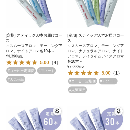
[定期] スティック30本お届けコー
[定期] スティック50本お届けコー
ス
ス
～スムースアロマ、モーニングア
～スムースアロマ、モーニングア
ロマ、ナイトアロマ各10本～
ロマ、ナチュラルアロマ、ナイト
¥
4,390
アロマ、デイタイムアイスアロマ
税込
各10本～
5.00
（
4
）
¥
7,090
税込
#コーヒー定期便
#アソート
5.00
（
1
）
#人気商品
#コーヒー定期便
#アソート
#人気商品