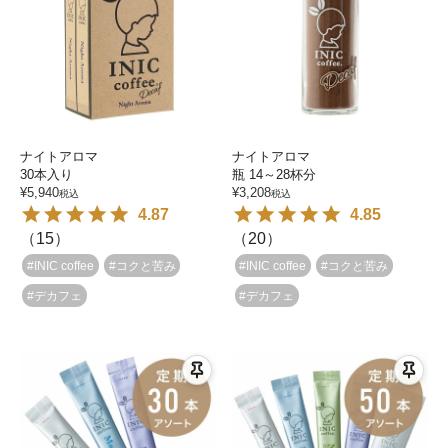
ナイトアロマ
ナイトアロマ
30本入り
瓶 14～28杯分
¥
5,940
¥
3,208
税込
税込
4.87
4.85
（
15
）
（
20
）
#INIC coffee
#コクと苦み
#INIC coffee
#コクと苦み
#デカフェ
#デカフェ