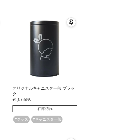
オリジナルキャニスター缶 ブラッ
ク
¥
1,078
税込
在庫切れ
#グッズ
#キャニスター缶