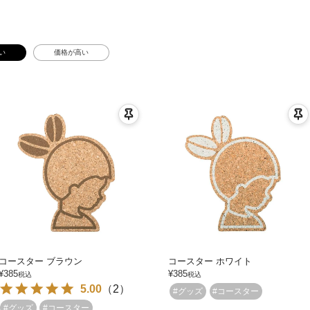
い
価格が高い
コースター ブラウン
コースター ホワイト
¥
385
¥
385
税込
税込
5.00
（
2
）
#グッズ
#コースター
#グッズ
#コースター