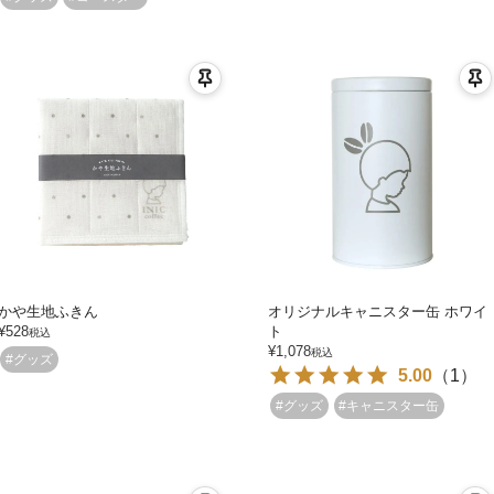
かや生地ふきん
オリジナルキャニスター缶 ホワイ
¥
528
ト
税込
¥
1,078
税込
#グッズ
5.00
（
1
）
#グッズ
#キャニスター缶