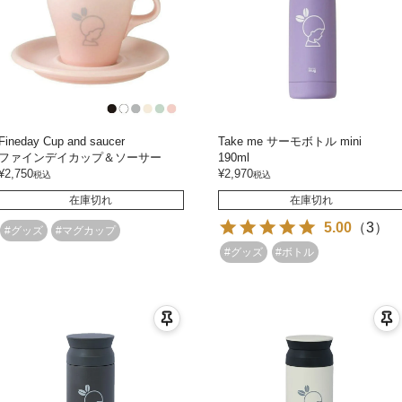
Fineday Cup and saucer
Take me サーモボトル mini
ファインデイカップ＆ソーサー
190ml
¥
2,750
¥
2,970
税込
税込
在庫切れ
在庫切れ
5.00
（
3
）
#グッズ
#マグカップ
#グッズ
#ボトル