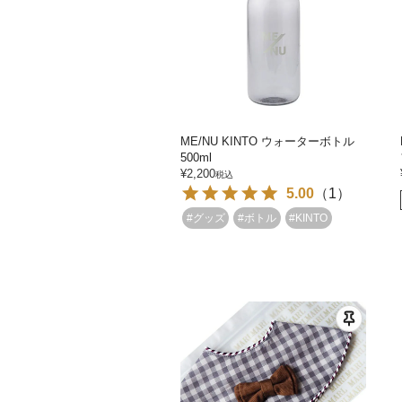
ME/NU KINTO ウォーターボトル
500ml
¥
2,200
税込
5.00
（
1
）
#グッズ
#ボトル
#KINTO