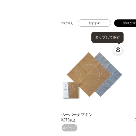
並び替え
おすすめ
価格が低
タップして保存
ペーパーナプキン
¥
275
税込
#グッズ