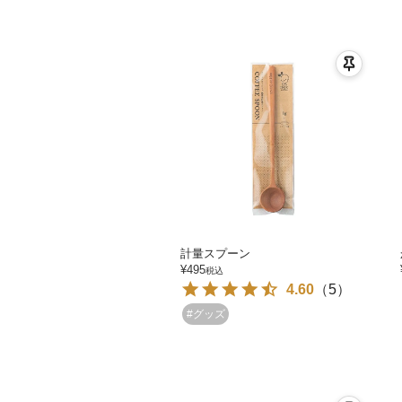
計量スプーン
¥
495
税込
4.60
（
5
）
#グッズ