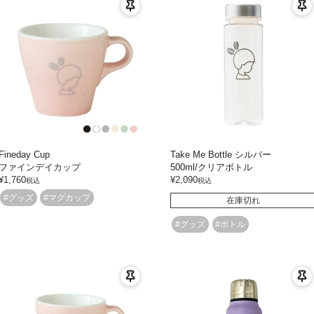
Fineday Cup
Take Me Bottle シルバー
ファインデイカップ
500ml/クリアボトル
¥
1,760
¥
2,090
税込
税込
#グッズ
#マグカップ
在庫切れ
#グッズ
#ボトル