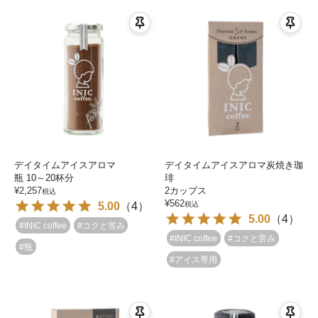
デイタイムアイスアロマ
デイタイムアイスアロマ炭焼き珈
瓶 10～20杯分
琲
¥
2,257
2カップス
税込
¥
562
5.00
（
4
）
税込
5.00
（
4
）
#INIC coffee
#コクと苦み
#INIC coffee
#コクと苦み
#瓶
#アイス専用