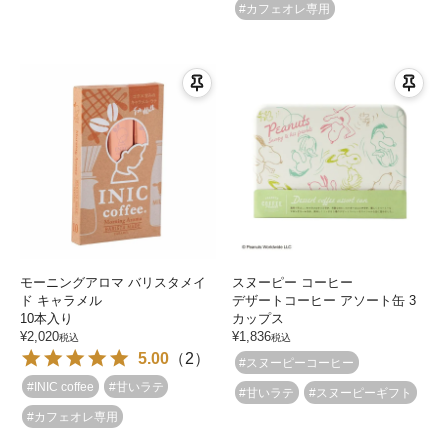
#カフェオレ専用
モーニングアロマ バリスタメイ
スヌーピー コーヒー
ド キャラメル
デザートコーヒー アソート缶 3
10本入り
カップス
¥
2,020
¥
1,836
税込
税込
5.00
（
2
）
#スヌーピーコーヒー
#INIC coffee
#甘いラテ
#甘いラテ
#スヌーピーギフト
#カフェオレ専用