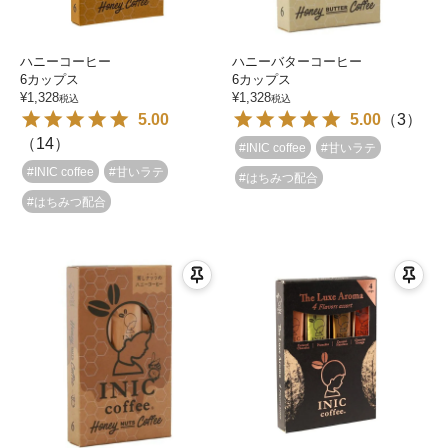
ハニーコーヒー
ハニーバターコーヒー
6カップス
6カップス
¥
1,328
¥
1,328
税込
税込
5.00
5.00
（
3
）
（
14
）
#INIC coffee
#甘いラテ
#INIC coffee
#甘いラテ
#はちみつ配合
#はちみつ配合