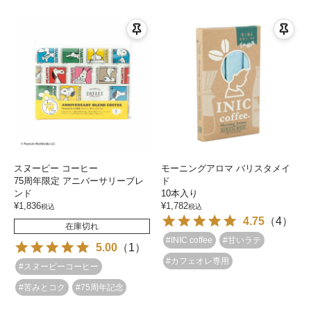
スヌーピー コーヒー
モーニングアロマ バリスタメイ
75周年限定 アニバーサリーブレ
ド
ンド
10本入り
¥
1,836
¥
1,782
税込
税込
4.75
（
4
）
在庫切れ
#INIC coffee
#甘いラテ
5.00
（
1
）
#カフェオレ専用
#スヌーピーコーヒー
#苦みとコク
#75周年記念