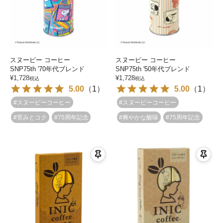
スヌーピー コーヒー
スヌーピー コーヒー
SNP75th '70年代ブレンド
SNP75th '50年代ブレンド
¥
1,728
¥
1,728
税込
税込
5.00
（
1
）
5.00
（
1
）
#スヌーピーコーヒー
#スヌーピーコーヒー
#苦みとコク
#75周年記念
#爽やかな酸味
#75周年記念