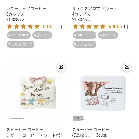
ハニーナッツコーヒー
リュクスアロマ アソート
6カップス
4カップス
¥
1,328
¥
1,307
税込
税込
5.00
（
1
）
5.00
（
1
）
#INIC coffee
#甘いラテ
#INIC coffee
#アソート
#はちみつ配合
#カフェモカ
スヌーピー コーヒー
スヌーピー コーヒー
デザートコーヒー アソートボッ
桜黒糖ラテ 3cups