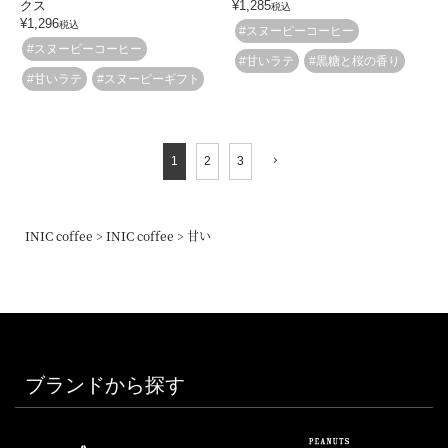
クス
¥
1,285
税込
¥
1,296
税込
#スヌーピーコーヒー
#スヌーピーコーヒー
#甘いラテ
#黒糖と桜の香り
#甘いラテ
#スヌーピーギフト
1
2
3
INIC coffee
INIC coffee
甘い
ブランドから探す