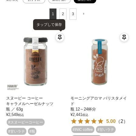
1
2
3
タップして保存
スヌーピー コーヒー
モーニングアロマ バリスタメイ
キャラメルヘーゼルナッツ
ド
瓶 ／ 63g
瓶 12～24杯分
¥
2,549
¥
2,441
税込
税込
5.00
（
2
）
#スヌーピーコーヒー
#INIC coffee
#甘いラテ
#甘いラテ
#瓶