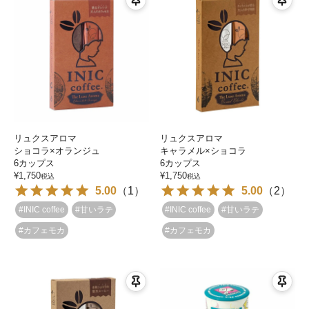
リュクスアロマ
リュクスアロマ
ショコラ×オランジュ
キャラメル×ショコラ
6カップス
6カップス
¥
1,750
¥
1,750
税込
税込
5.00
（
1
）
5.00
（
2
）
#INIC coffee
#甘いラテ
#INIC coffee
#甘いラテ
#カフェモカ
#カフェモカ