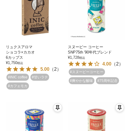
リュクスアロマ
スヌーピー コーヒー
ショコラ×カカオ
SNP75th '90年代ブレンド
6カップス
¥
1,728
税込
¥
1,750
税込
4.00
（
2
）
5.00
（
2
）
#スヌーピーコーヒー
#INIC coffee
#甘いラテ
#爽やかな酸味
#75周年記念
#カフェモカ