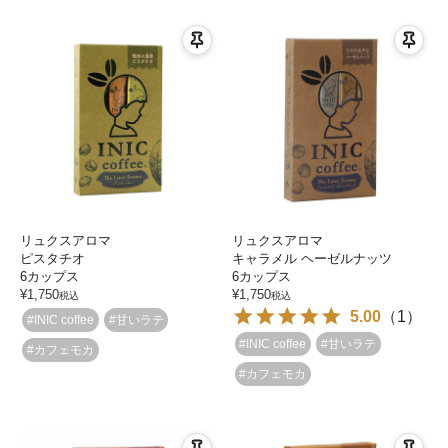
リュクスアロマ
リュクスアロマ
ピスタチオ
キャラメル ヘーゼルナッツ
6カップス
6カップス
¥
1,750
¥
1,750
税込
税込
5.00
（
1
）
#INIC coffee
#甘いラテ
#INIC coffee
#甘いラテ
#カフェモカ
#カフェモカ