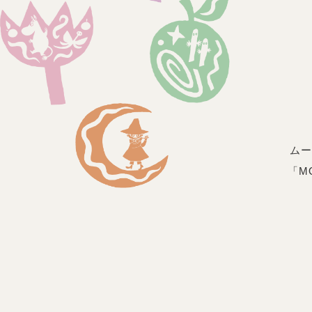
ムー
「M