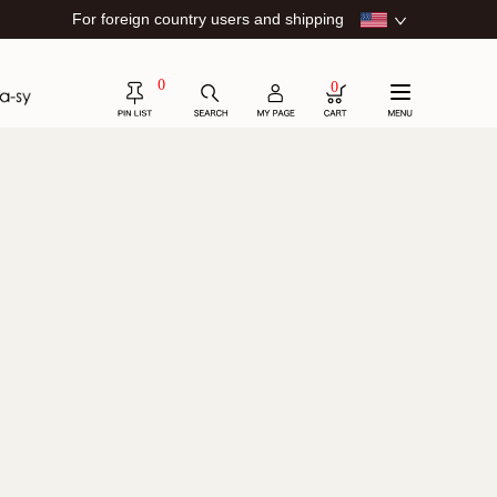
For foreign country users and shipping
0
0