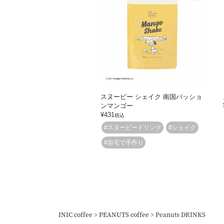
スヌーピー シェイク 南国パッショ
ンマンゴー
¥
431
税込
#スヌーピードリンク
#シェイク
#自宅で手作り
INIC coffee
PEANUTS coffee
Peanuts DRINKS