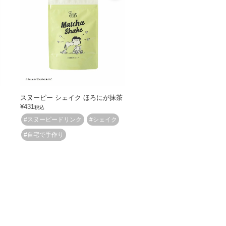
スヌーピー シェイク ほろにが抹茶
¥
431
税込
#スヌーピードリンク
#シェイク
#自宅で手作り