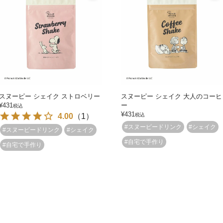
スヌーピー シェイク ストロベリー
スヌーピー シェイク 大人のコーヒ
¥
431
ー
税込
¥
431
4.00
（
1
）
税込
#スヌーピードリンク
#シェイク
#スヌーピードリンク
#シェイク
#自宅で手作り
#自宅で手作り