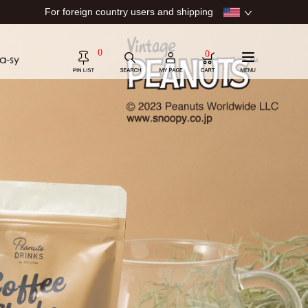
For foreign country users and shipping
0
0