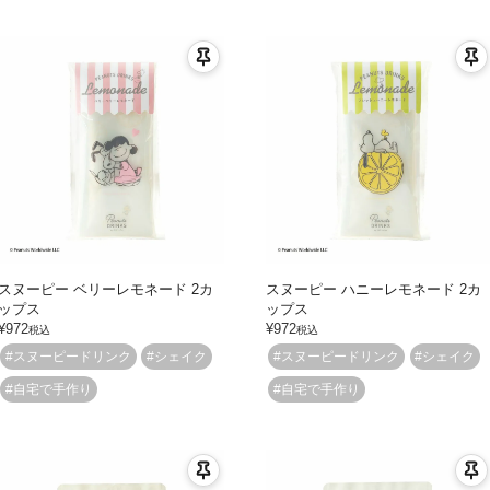
スヌーピー ベリーレモネード 2カ
スヌーピー ハニーレモネード 2カ
ップス
ップス
¥
972
¥
972
税込
税込
#スヌーピードリンク
#シェイク
#スヌーピードリンク
#シェイク
#自宅で手作り
#自宅で手作り