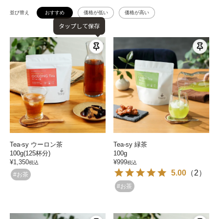
並び替え
おすすめ
価格が低い
価格が高い
タップして保存
Tea-sy ウーロン茶
Tea-sy 緑茶
100g(125杯分)
100g
¥
1,350
¥
999
税込
税込
5.00
（
2
）
#お茶
#お茶