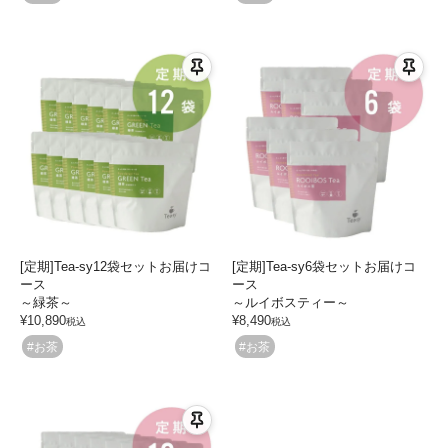
[定期]Tea-sy12袋セットお届けコ
[定期]Tea-sy6袋セットお届けコ
ース
ース
～緑茶～
～ルイボスティー～
¥
10,890
¥
8,490
税込
税込
#お茶
#お茶