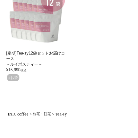
[定期]Tea-sy12袋セットお届けコ
ース
～ルイボスティー～
¥
15,990
税込
#お茶
INIC coffee
お茶・紅茶
Tea-sy