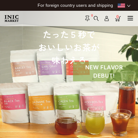
For foreign country users and shipping
0
0
たった５秒で
おいしいお茶が
味わえる
NEW FLAVOR
DEBUT!