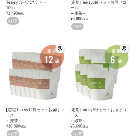
Tea-sy ルイボスティー
[定期]Tea-sy6袋セットお届けコ
100g
ース
¥
1,490
～麦茶～
税込
¥
5,690
税込
#お茶
#お茶
[定期]Tea-sy12袋セットお届けコ
[定期]Tea-sy6袋セットお届けコ
ース
ース
～麦茶～
～緑茶～
¥
10,890
¥
5,690
税込
税込
#お茶
#お茶