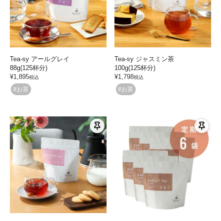
Tea-sy アールグレイ
Tea-sy ジャスミン茶
88g(125杯分)
100g(125杯分)
¥
1,895
¥
1,798
税込
税込
#お茶
#お茶