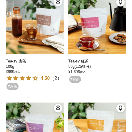
Tea-sy 麦茶
Tea-sy 紅茶
100g
88g(125杯分)
¥
999
¥
1,696
税込
税込
4.50
（
2
）
#お茶
#お茶