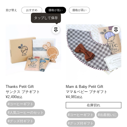
並び替え
おすすめ
価格が低い
価格が高い
タップして保存
Thanks Petit Gift
Mam & Baby Petit Gift
サンクス プチギフト
ママ＆ベビー プチギフト
¥
2,490
¥
4,981
税込
税込
#コーヒーギフト
在庫切れ
#人気コーヒーのセット
#コーヒーギフト
#出産祝いに
#グッズ付ギフト
#グッズ付ギフト