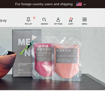
For foreign country users and shipping
0
0