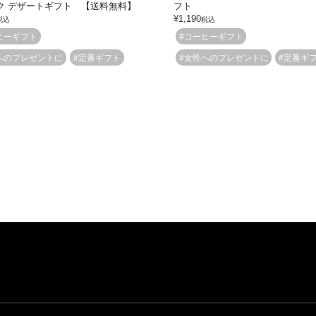
ク デザートギフト 【送料無料】
フト
¥
1,190
税込
税込
ヒーギフト
#コーヒーギフト
へのプレゼントに
#定番ギフト
#女性へのプレゼントに
#定番ギ