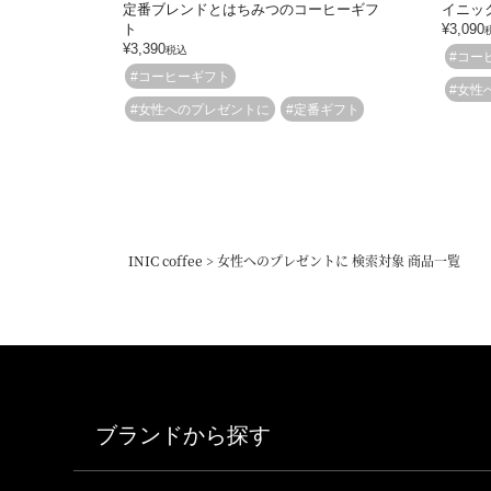
定番ブレンドとはちみつのコーヒーギフ
イニッ
ト
¥
3,090
¥
3,390
税込
#コー
#コーヒーギフト
#女性
#女性へのプレゼントに
#定番ギフト
INIC coffee
女性へのプレゼントに 検索対象 商品一覧
ブランドから探す