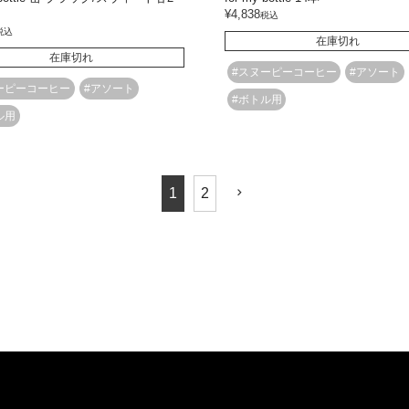
¥
4,838
税込
税込
在庫切れ
在庫切れ
#スヌーピーコーヒー
#アソート
ーピーコーヒー
#アソート
#ボトル用
ル用
1
2