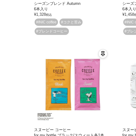
シーズンブレンド Autumn
シーズン
6本入り
6本入
¥
1,328
¥
1,458
税込
#INIC coffee
#コクと苦み
#INIC 
#ブレンドコーヒー
#ブレ
スヌーピー コーヒー
スヌー
for my bottle ブラック/スウィート各1本
for m