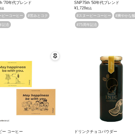
th '70年代ブレンド
SNP75th '50年代ブレンド
¥
1,728
税込
税込
ーピーコーヒー
#苦みとコク
#スヌーピーコーヒー
#爽やかな
周年記念
#75周年記念
ピー コーヒー
ドリンクチョコパウダー