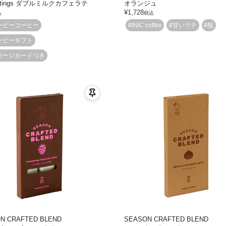
reetings ダブルミルクカフェラテ
オランジュ
¥
1,728
込
税込
ーピーコーヒー
#INIC coffee
#甘いラテ
#瓶
ーピーギフト
セージカードつき
N CRAFTED BLEND
SEASON CRAFTED BLEND