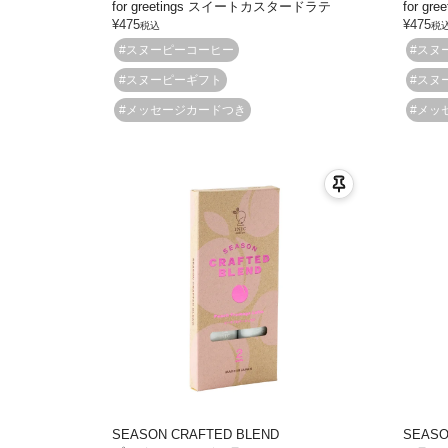
for greetings スイートカスタードラテ
for g
¥
475
¥
475
税込
税
#スヌーピーコーヒー
#スヌ
#スヌーピーギフト
#スヌ
#メッセージカードつき
#メッ
SEASON CRAFTED BLEND
SEASO