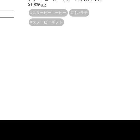
¥
1,836
税込
#スヌーピーコーヒー
#甘いラテ
#スヌーピーギフト