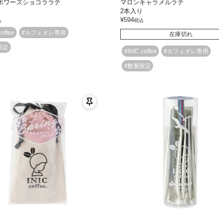
ボワーズショコララテ
マロンキャラメルラテ
り
2本入り
¥
594
込
税込
coffee
#カフェオレ専用
在庫切れ
限定
#INIC coffee
#カフェオレ専用
#数量限定