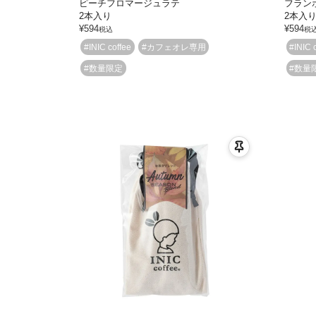
ピーチフロマージュラテ
フラン
2本入り
2本入
¥
594
¥
594
税込
税
#INIC coffee
#カフェオレ専用
#INIC 
#数量限定
#数量