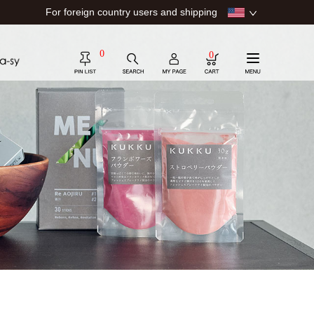
For foreign country users and shipping
0
0