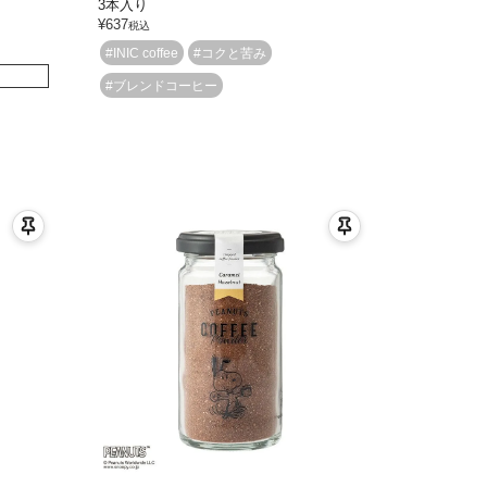
3本入り
¥
637
税込
#INIC coffee
#コクと苦み
#ブレンドコーヒー