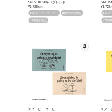
SNP75th '90年代ブレンド
SNP75
¥
1,728
¥
1,728
税込
#スヌーピーコーヒー
#爽やかな酸味
#スヌ
#75周年記念
#75
スヌーピー コーヒー
スヌー