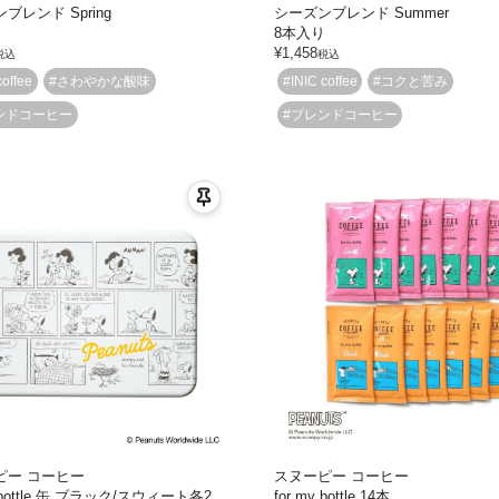
ブレンド Spring
シーズンブレンド Summer
り
8本入り
¥
1,458
税込
税込
coffee
#さわやかな酸味
#INIC coffee
#コクと苦み
ンドコーヒー
#ブレンドコーヒー
ピー コーヒー
スヌーピー コーヒー
y bottle 缶 ブラック/スウィート各2
for my bottle 14本