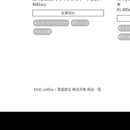
¥
691
本
税込
¥
1,490
在庫切れ
#スヌーピーコーヒー
#アソート
#スヌ
#ボトル用
#ボト
INIC coffee
数量限定 検索対象 商品一覧