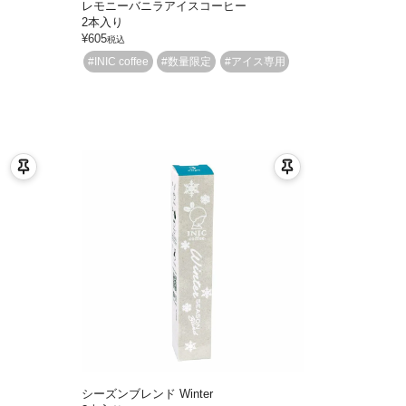
レモニーバニラアイスコーヒー
2本入り
¥
605
税込
#INIC coffee
#数量限定
#アイス専用
シーズンブレンド Winter