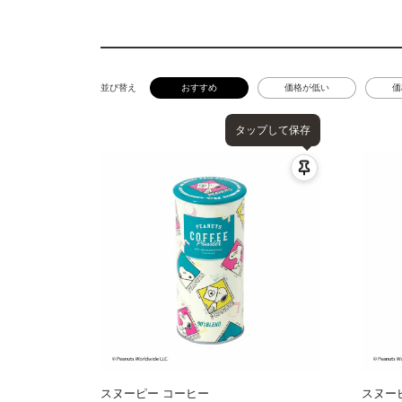
並び替え
おすすめ
価格が低い
価
タップして保存
スヌーピー コーヒー
スヌー