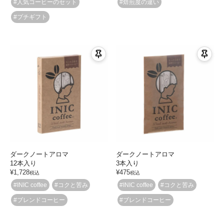
#人気コーヒーのセット
#焙煎度の違い
#プチギフト
ダークノートアロマ
ダークノートアロマ
12本入り
3本入り
¥
1,728
¥
475
税込
税込
#INIC coffee
#コクと苦み
#INIC coffee
#コクと苦み
#ブレンドコーヒー
#ブレンドコーヒー