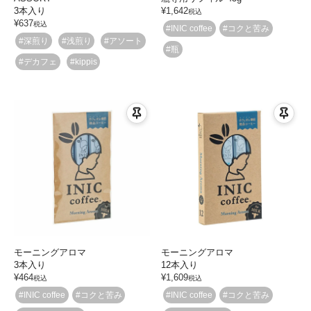
3本入り
¥
1,642
税込
¥
637
税込
#INIC coffee
#コクと苦み
#深煎り
#浅煎り
#アソート
#瓶
#デカフェ
#kippis
モーニングアロマ
モーニングアロマ
3本入り
12本入り
¥
464
¥
1,609
税込
税込
#INIC coffee
#コクと苦み
#INIC coffee
#コクと苦み