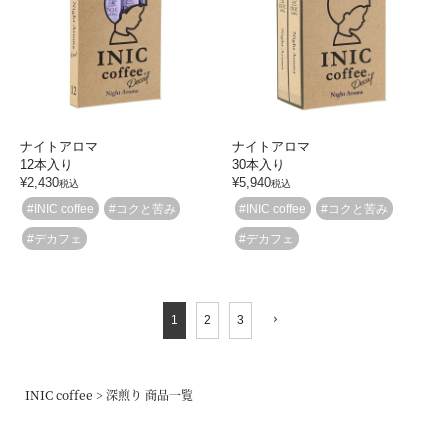
ナイトアロマ
ナイトアロマ
12本入り
30本入り
¥
2,430
¥
5,940
税込
税込
#INIC coffee
#コクと苦み
#INIC coffee
#コクと苦み
#デカフェ
#デカフェ
1
2
3
INIC coffee
深煎り 商品一覧