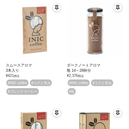
スムースアロマ
ダークノートアロマ
3本入り
瓶 14～28杯分
¥
421
¥
2,376
税込
税込
#INIC coffee
#コクと苦み
#INIC coffee
#コクと苦み
#ブレンドコーヒー
#瓶