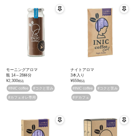
モーニングアロマ
ナイトアロマ
瓶 14～28杯分
3本入り
¥
2,300
¥
659
税込
税込
#INIC coffee
#コクと苦み
#INIC coffee
#コクと苦み
#カフェオレ専用
#デカフェ