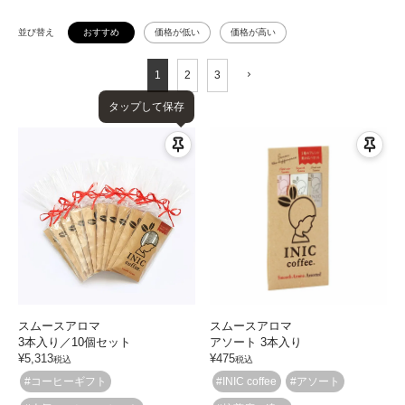
並び替え
おすすめ
価格が低い
価格が高い
1
2
3
タップして保存
スムースアロマ
スムースアロマ
3本入り／10個セット
アソート 3本入り
¥
5,313
¥
475
税込
税込
#コーヒーギフト
#INIC coffee
#アソート