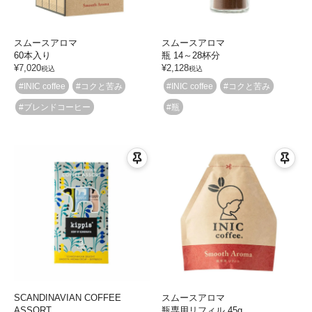
スムースアロマ
スムースアロマ
60本入り
瓶 14～28杯分
¥
7,020
¥
2,128
税込
税込
#INIC coffee
#コクと苦み
#INIC coffee
#コクと苦み
#ブレンドコーヒー
#瓶
SCANDINAVIAN COFFEE
スムースアロマ
ASSORT
瓶専用リフィル 45g