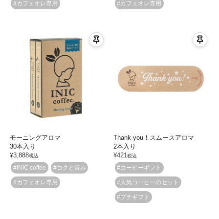
#カフェオレ専用
#カフェオレ専用
モーニングアロマ
Thank you！スムースアロマ
30本入り
2本入り
¥
3,888
¥
421
税込
税込
#INIC coffee
#コクと苦み
#コーヒーギフト
#カフェオレ専用
#人気コーヒーのセット
#プチギフト