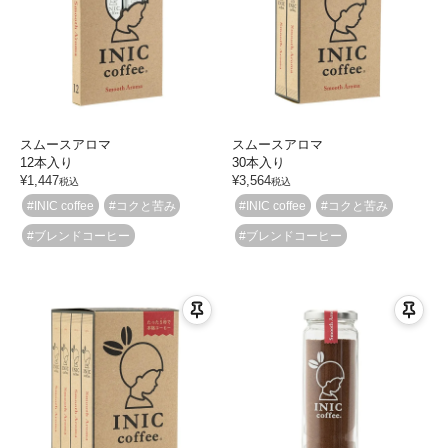
スムースアロマ
スムースアロマ
12本入り
30本入り
¥
1,447
¥
3,564
税込
税込
#INIC coffee
#コクと苦み
#INIC coffee
#コクと苦み
#ブレンドコーヒー
#ブレンドコーヒー