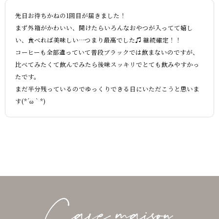
先日お待ちかねの1回目が届きました！
まず外箱がかわいい、開けたらいろんなおやつが入ってて嬉し
い、食べれば美味しい…つまり最高でした♫ 継続確定！！
コーヒーも全部違っていて普段ブラックでは飲まないのですが、
比べてみたくて飲んでみたら後味スッキリでとても飲みやすかっ
たです。
まだ半分残っているのでゆっくりできる日にいただこうと思いま
す(*´ω｀*)