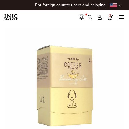
For foreign country users and shipping
0
0