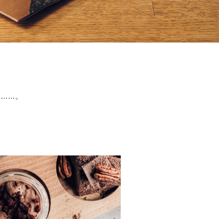
て……。
。