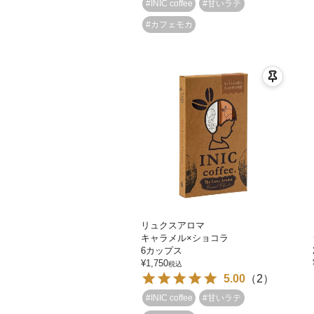
#INIC coffee
#甘いラテ
#カフェモカ
リュクスアロマ
キャラメル×ショコラ
6カップス
¥
1,750
税込
5.00
（
2
）
#INIC coffee
#甘いラテ