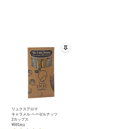
リュクスアロマ
キャラメル ヘーゼルナッツ
2カップス
¥
691
税込