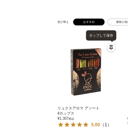
並び替え
おすすめ
価格が低
タップして保存
リュクスアロマ アソート
4カップス
¥
1,307
税込
5.00
（
1
）