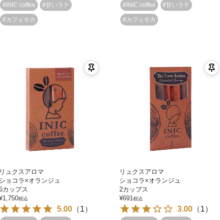
#INIC coffee
#甘いラテ
#INIC coffee
#甘いラテ
#カフェモカ
#カフェモカ
リュクスアロマ
リュクスアロマ
ショコラ×オランジュ
ショコラ×オランジュ
6カップス
2カップス
¥
1,750
¥
691
税込
税込
5.00
（
1
）
3.00
（
1
）