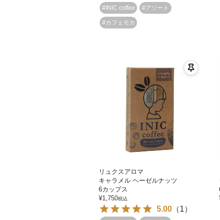
#INIC coffee
#アソート
#カフェモカ
リュクスアロマ
キャラメル ヘーゼルナッツ
6カップス
¥
1,750
税込
5.00
（
1
）