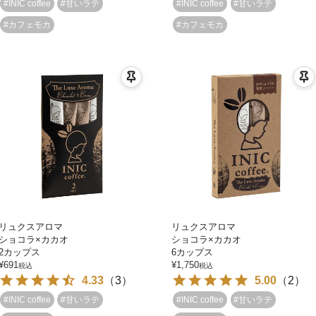
#INIC coffee
#甘いラテ
#INIC coffee
#甘いラテ
#カフェモカ
#カフェモカ
リュクスアロマ
リュクスアロマ
ショコラ×カカオ
ショコラ×カカオ
2カップス
6カップス
¥
691
¥
1,750
税込
税込
4.33
（
3
）
5.00
（
2
）
#INIC coffee
#甘いラテ
#INIC coffee
#甘いラテ