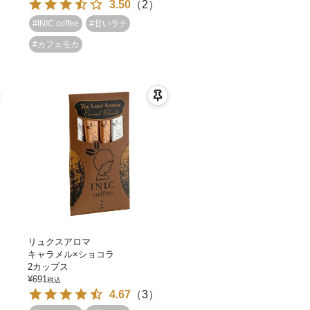
3.50
（
2
）
#INIC coffee
#甘いラテ
#カフェモカ
リュクスアロマ
キャラメル×ショコラ
2カップス
¥
691
税込
4.67
（
3
）