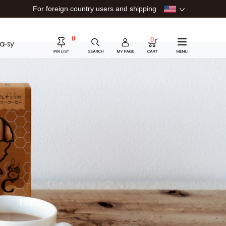
For foreign country users and shipping
0
0