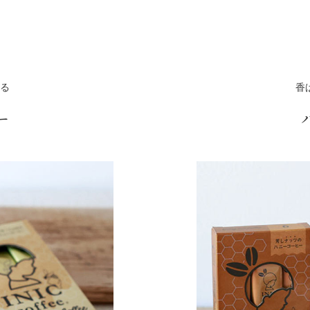
る
香
ー