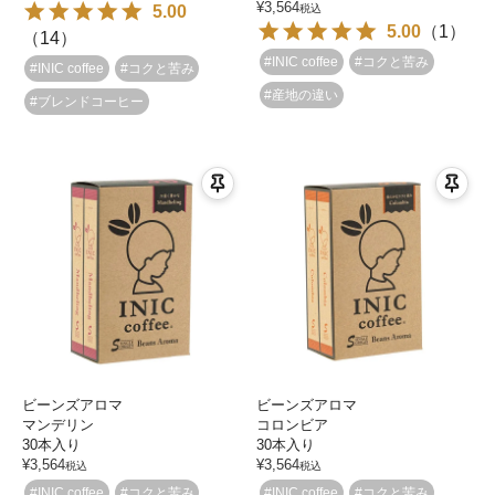
¥
3,564
5.00
税込
5.00
（
1
）
（
14
）
#INIC coffee
#コクと苦み
#INIC coffee
#コクと苦み
#産地の違い
#ブレンドコーヒー
ビーンズアロマ
ビーンズアロマ
マンデリン
コロンビア
30本入り
30本入り
¥
3,564
¥
3,564
税込
税込
#INIC coffee
#コクと苦み
#INIC coffee
#コクと苦み