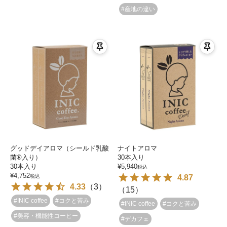
#産地の違い
グッドデイアロマ（シールド乳酸
ナイトアロマ
菌®入り）
30本入り
30本入り
¥
5,940
税込
¥
4,752
税込
4.87
4.33
（
3
）
（
15
）
#INIC coffee
#コクと苦み
#INIC coffee
#コクと苦み
#美容・機能性コーヒー
#デカフェ