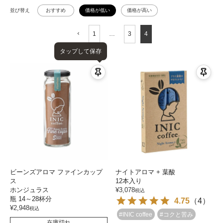
並び替え
おすすめ
価格が低い
価格が高い
1
…
3
4
タップして保存
ビーンズアロマ ファインカップ
ナイトアロマ + 葉酸
ス
12本入り
ホンジュラス
¥
3,078
税込
瓶 14～28杯分
4.75
（
4
）
¥
2,948
税込
#INIC coffee
#コクと苦み
在庫切れ