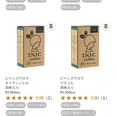
#産地の違い
#産地の違い
ビーンズアロマ
ビーンズアロマ
キリマンジャロ
ブラジル
30本入り
30本入り
¥
3,564
¥
3,564
税込
税込
5.00
（
2
）
5.00
（
1
）
#INIC coffee
#コクと苦み
#INIC coffee
#産地の違い
#苦みと酸味のバランス