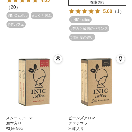
4.85
在庫切れ
（
20
）
5.00
（
1
）
#INIC coffee
#コクと苦み
#INIC coffee
#デカフェ
#苦みと酸味のバランス
#焙煎度の違い
スムースアロマ
ビーンズアロマ
30本入り
グァテマラ
¥
3,564
30本入り
税込