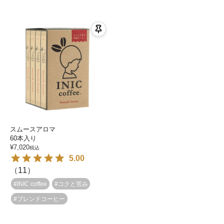
スムースアロマ
60本入り
¥
7,020
税込
5.00
（
11
）
#INIC coffee
#コクと苦み
#ブレンドコーヒー