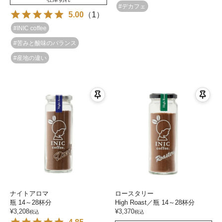
#デカフェ
5.00
（
1
）
#INIC coffee
#苦みと酸味のバランス
#産地の違い
ナイトアロマ
ロースタリー
瓶 14～28杯分
High Roast／瓶 14～28杯分
¥
3,208
¥
3,370
税込
税込