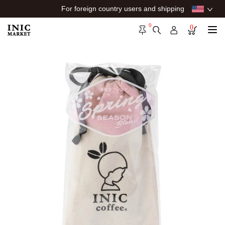
For foreign country users and shipping
0
0