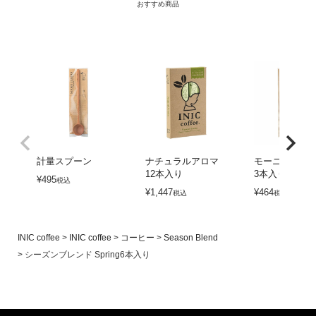
おすすめ商品
計量スプーン
ナチュラルアロマ
モーニングア
12本入り
3本入り
¥
495
税込
¥
1,447
¥
464
税込
税込
INIC coffee
INIC coffee
コーヒー
Season Blend
シーズンブレンド Spring6本入り