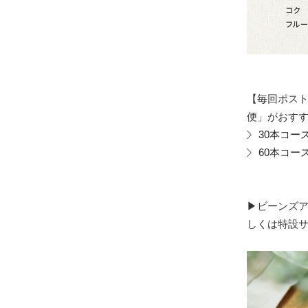
【毎回ポス
便」がおす
30本コー
60本コー
▶︎ビーンズ
しくは特設