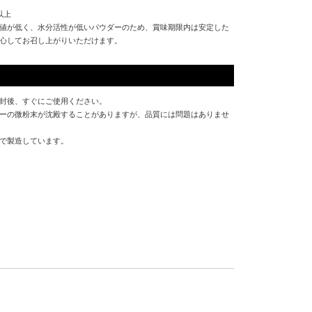
以上
値が低く、水分活性が低いパウダーのため、賞味期限内は安定した
心してお召し上がりいただけます。
封後、すぐにご使用ください。
ーの微粉末が沈殿することがありますが、品質には問題はありませ
で製造しています。