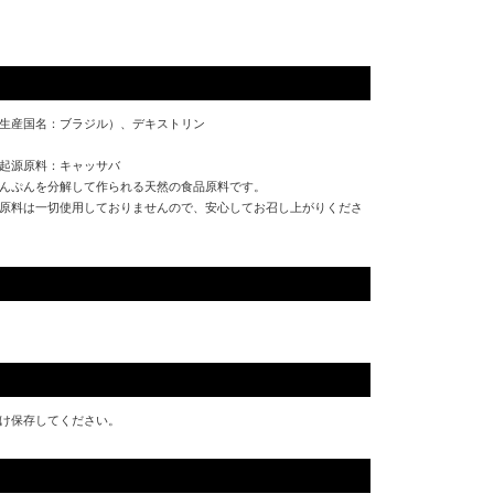
生産国名：ブラジル）、デキストリン
起源原料：キャッサバ
んぷんを分解して作られる天然の食品原料です。
原料は一切使用しておりませんので、安心してお召し上がりくださ
け保存してください。