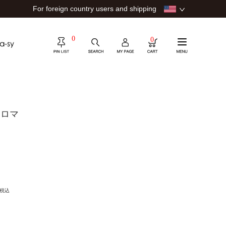
For foreign country users and shipping
0
0
アロマ
税込