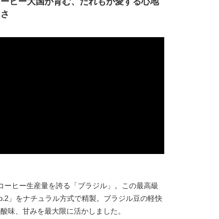
コーヒー大国が育む、だれもが愛する心地
しさ
コーヒー生産量を誇る「ブラジル」。この最高級
o.2」をナチュラル方式で精製。ブラジル豆の軽快
と酸味、甘みを最大限に活かしました。