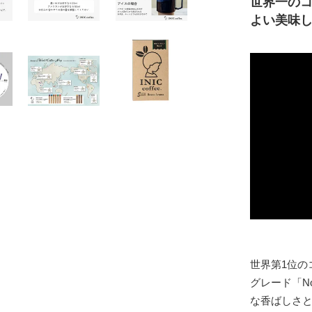
世界一の
よい美味
世界第1位の
グレード「N
な香ばしさ