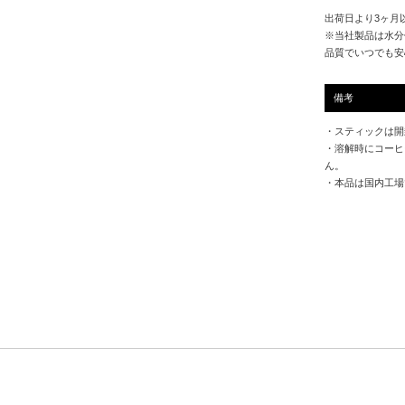
出荷日より3ヶ月
※当社製品は水分
品質でいつでも安
備考
・スティックは開
・溶解時にコーヒ
ん。
・本品は国内工場