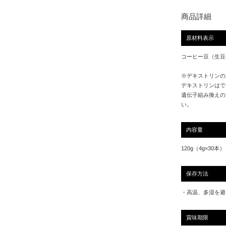
商品詳細
原材料表示
コーヒー豆（生豆
※デキストリンの
デキストリンはで
遺伝子組み換えの
い。
内容量
120g（4g×30本）
保存方法
・高温、多湿を避
賞味期限