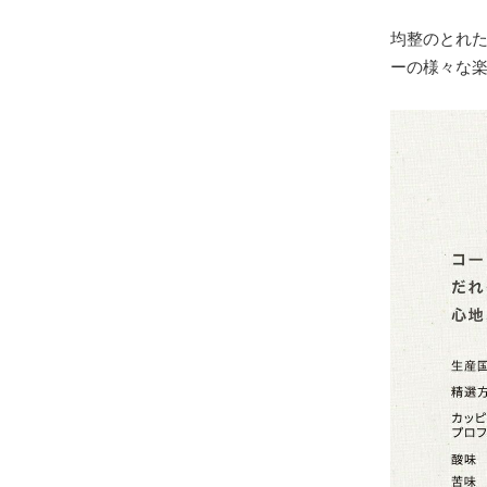
均整のとれ
ーの様々な