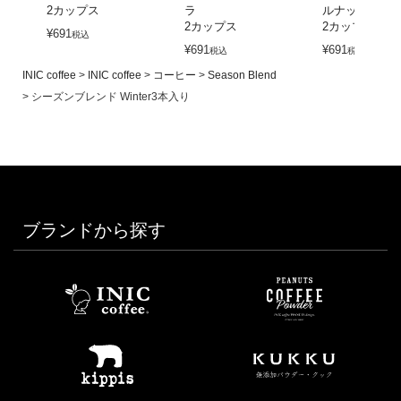
2カップス
ラ
ルナッツ
2カップス
2カップス
¥
691
税込
¥
691
¥
691
税込
税込
INIC coffee
INIC coffee
コーヒー
Season Blend
シーズンブレンド Winter3本入り
ブランドから探す