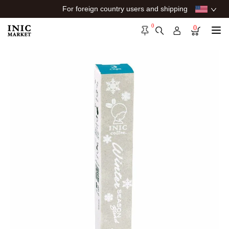
For foreign country users and shipping
0
0