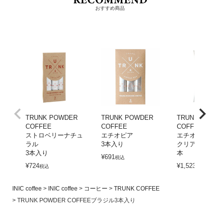
おすすめ商品
TRUNK POWDER
TRUNK POWDER
TRUNK POW
COFFEE
COFFEE
COFFEE
ストロベリーナチュ
エチオピア
エチオピア
ラル
3本入り
クリアケース入
3本入り
本
¥
691
税込
¥
724
¥
1,523
税込
税込
INIC coffee
INIC coffee
コーヒー
TRUNK COFFEE
TRUNK POWDER COFFEEブラジル3本入り