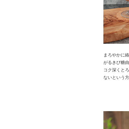
まろやかに
がるきび糖
コク深くと
ないという