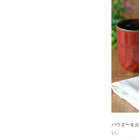
パウダーを
い。