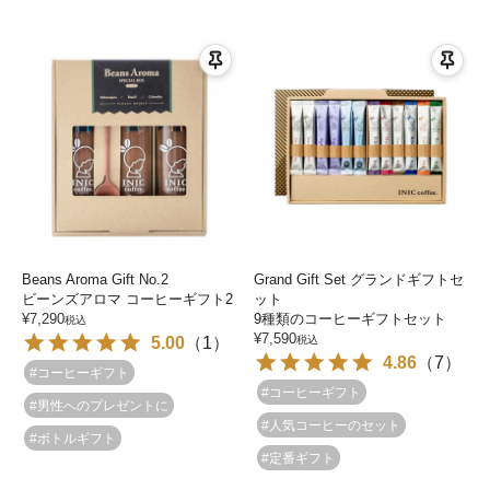
Beans Aroma Gift No.2
Grand Gift Set グランドギフトセ
ビーンズアロマ コーヒーギフト2
ット
¥
7,290
9種類のコーヒーギフトセット
税込
¥
7,590
5.00
（
1
）
税込
4.86
（
7
）
#コーヒーギフト
#コーヒーギフト
#男性へのプレゼントに
#人気コーヒーのセット
#ボトルギフト
#定番ギフト