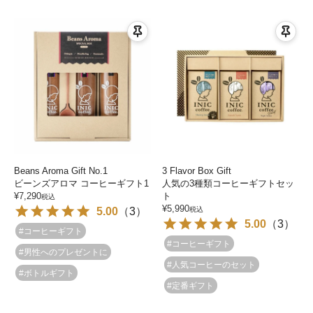
Beans Aroma Gift No.1
3 Flavor Box Gift
ビーンズアロマ コーヒーギフト1
人気の3種類コーヒーギフトセッ
¥
7,290
ト
税込
¥
5,990
5.00
（
3
）
税込
5.00
（
3
）
#コーヒーギフト
#コーヒーギフト
#男性へのプレゼントに
#人気コーヒーのセット
#ボトルギフト
#定番ギフト