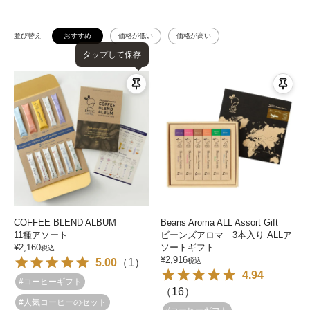
並び替え
おすすめ
価格が低い
価格が高い
タップして保存
COFFEE BLEND ALBUM
Beans Aroma ALL Assort Gift
11種アソート
ビーンズアロマ 3本入り ALLア
¥
2,160
ソートギフト
税込
¥
2,916
5.00
（
1
）
税込
4.94
#コーヒーギフト
（
16
）
#人気コーヒーのセット