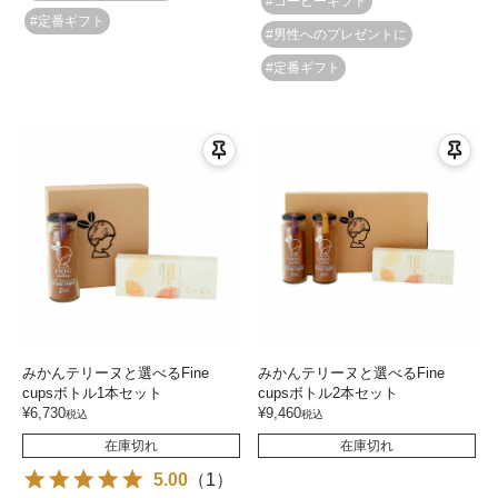
#コーヒーギフト
#定番ギフト
#男性へのプレゼントに
#定番ギフト
みかんテリーヌと選べるFine
みかんテリーヌと選べるFine
cupsボトル1本セット
cupsボトル2本セット
¥
6,730
¥
9,460
税込
税込
在庫切れ
在庫切れ
5.00
（
1
）