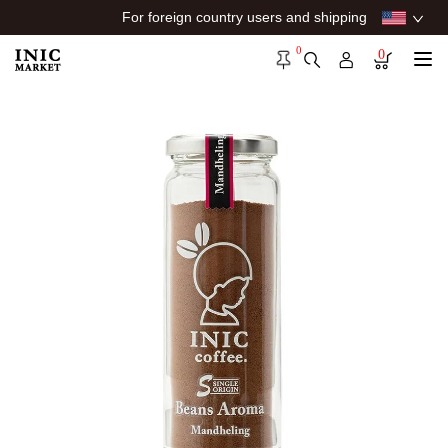
For foreign country users and shipping
0
0