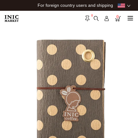
For foreign country users and shipping
0
0