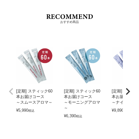
おすすめ商品
[定期] スティック60
[定期] スティック60
[定期] スティッ
本お届けコース
本お届けコース
本お届けコー
～スムースアロマ～
～モーニングアロマ
～ナイトアロ
～
¥
5,990
¥
9,890
税込
税込
¥
6,390
税込