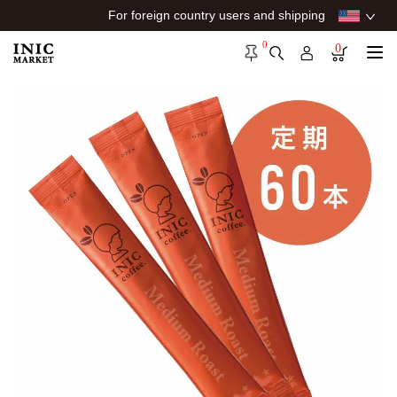
For foreign country users and shipping
0
0