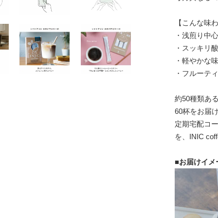
【こんな味
・浅煎り中
・スッキリ
・軽やかな
・フルーテ
約50種類ある
60杯をお届
定期宅配コ
を、INIC 
■お届けイメ