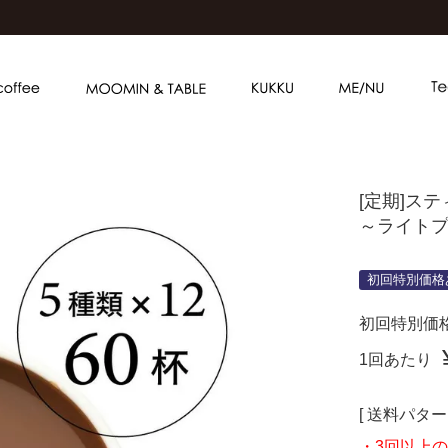
[定期]ス
～ライト
初回特別価格
初回特別価
1回あたり
送料パター
・3回以上