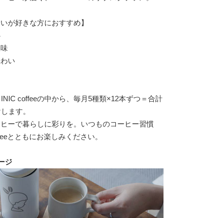
わいが好きな方におすすめ】
心
酸味
味わい
ィ
INIC coffeeの中から、毎月5種類×12本ずつ＝合計
けします。
ーヒーで暮らしに彩りを。いつものコーヒー習慣
coffeeとともにお楽しみください。
ージ