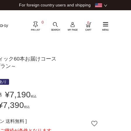
For foreign country users and shipping
0
0
ティック60本お届けコース
プラン～
あり
¥
7,190
格
税込
¥
7,390
税込
ン
送料無料
のご継続が条件となります。