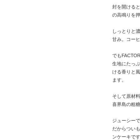
封を開ける
の高鳴りを
しっとりと
甘み。コー
でもFACT
生地にたっぷ
ける香りと
ます。
そして原材
喜界島の粗
ジューシー
だからつい
ンケーキで