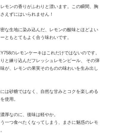
とレモンの香りがふわりと漂います。この瞬間、胸
押さえずにはいられません！
濃密な生地に染み込んだ、レモンの酸味とほどよい
ヒーともとてもよく合う味わいです。
ORY758のレモンケーキはこれだけではないのです。
りと練り込んだフレッシュレモンピール、 その弾
風味が、レモンの果実そのものの味わいを生み出し
料には砂糖ではなく、自然な甘みとコクを楽しめる
糖を使用。
で濃厚なのに、後味は軽やか。
もう一つ食べたくなってしまう、まさに魅惑のレモ
す。