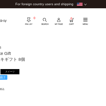
For foreign country users and shipping
0
0
8
e Gift
キギフト 8個
スイーツ
届け
税込