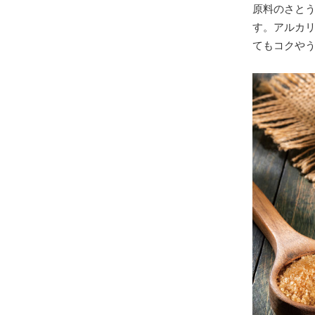
原料のさと
す。アルカ
てもコクや