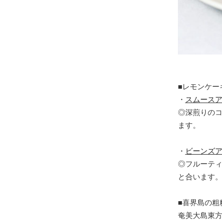
■レモンケー
・
スムース
◎深煎りの
ます。
・
ビーンズア
◎フルーテ
と合います
■喜界島の粗
奄美大島東