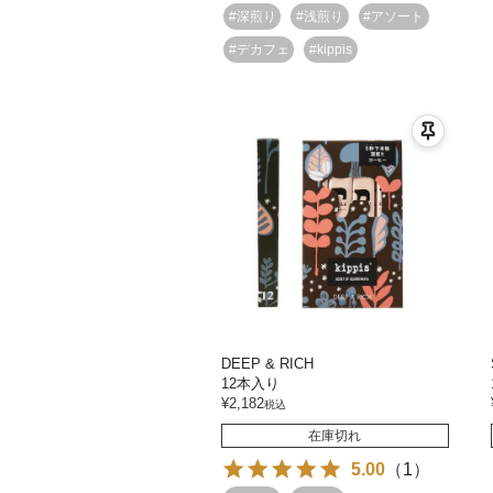
#深煎り
#浅煎り
#アソート
#デカフェ
#kippis
DEEP & RICH
12本入り
¥
2,182
税込
在庫切れ
5.00
（
1
）