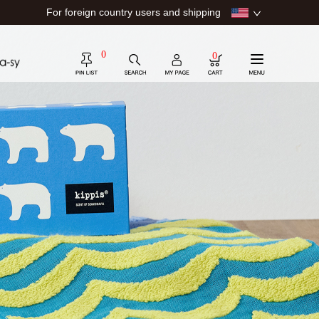
For foreign country users and shipping
0
0