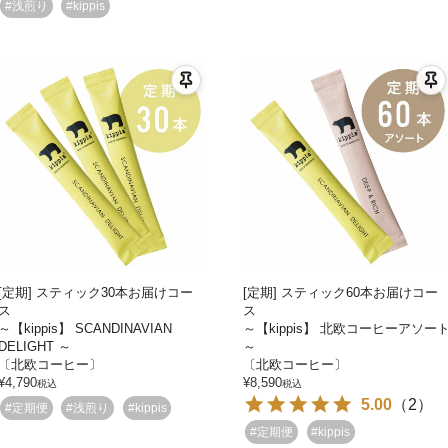
#浅煎り
#kippis
[定期] スティック30本お届けコー
[定期] スティック60本お届けコー
ス
ス
～【kippis】 SCANDINAVIAN
～【kippis】 北欧コーヒーアソー
DELIGHT ～
～
〔北欧コーヒー〕
〔北欧コーヒー〕
¥
4,790
¥
8,590
税込
税込
5.00
（
2
）
#定期便
#浅煎り
#kippis
#定期便
#kippis