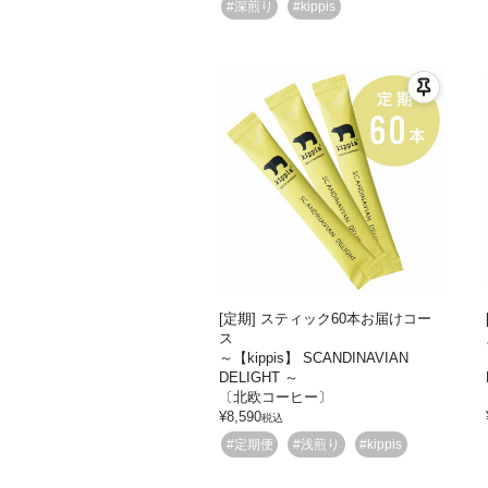
#深煎り
#kippis
[定期] スティック60本お届けコー
ス
～【kippis】 SCANDINAVIAN
DELIGHT ～
〔北欧コーヒー〕
¥
8,590
税込
#定期便
#浅煎り
#kippis