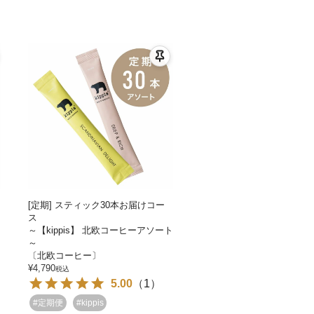
[定期] スティック30本お届けコー
ス
ト
～【kippis】 北欧コーヒーアソート
～
〔北欧コーヒー〕
¥
4,790
税込
5.00
（
1
）
#定期便
#kippis