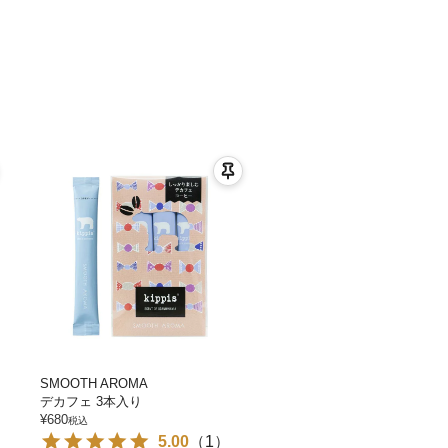
SMOOTH AROMA
デカフェ 3本入り
¥
680
税込
5.00
（
1
）