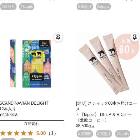
#深煎り
#kippis
#浅煎り
#kippis
SCANDINAVIAN DELIGHT
[定期] スティック60本お届けコー
12本入り
ス
¥
2,182
～【kippis】 DEEP & RICH ～
税込
〔北欧コーヒー〕
在庫切れ
¥
8,590
税込
5.00
（
1
）
#定期便
#深煎り
#kippis