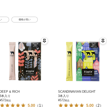
い
価格が高い
DEEP & RICH
SCANDINAVIAN DELIGHT
3本入り
3本入り
¥
572
¥
572
税込
税込
5.00
（
1
）
5.00
（
2
）