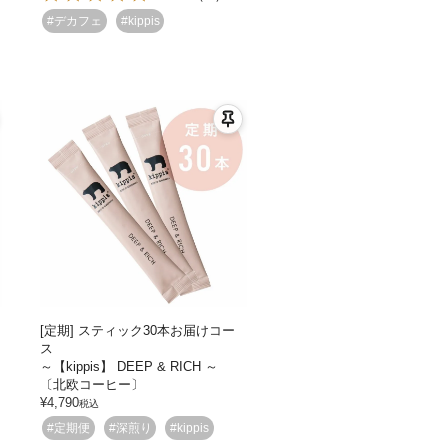
#デカフェ
#kippis
[定期] スティック30本お届けコー
ス
～【kippis】 DEEP & RICH ～
〔北欧コーヒー〕
¥
4,790
税込
#定期便
#深煎り
#kippis