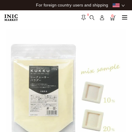
For foreign country users and shipping
0
0