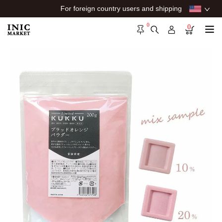
For foreign country users and shipping
0
0