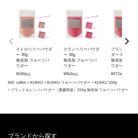
ストロベリーパウダ
クランベリーパウダ
フランボワー
ー 30g
ー 30g
ダー 30g
無添加 フルーツパ
無添加 フルーツパ
無添加 フルー
ウダー
ウダー
ウダー
¥
648
¥
864
¥
972
税込
税込
税込
INIC coffee
KUKKU
KUKKU フルーツパウダー
KUKKU 200g
ブラッドオレンジパウダー（愛媛県産）200g 無添加 フルーツパウダー
ブランドから探す