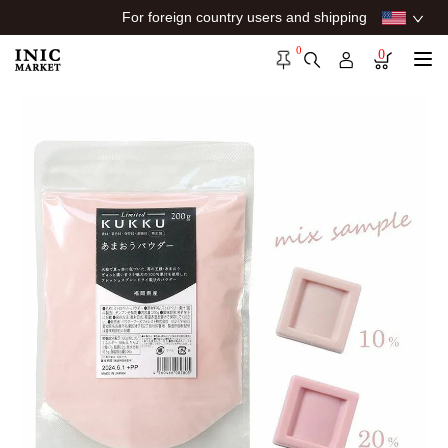
For foreign country users and shipping
0
0