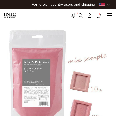
For foreign country users and shipping
0
0