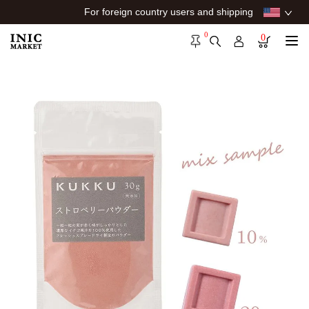
For foreign country users and shipping
0
0