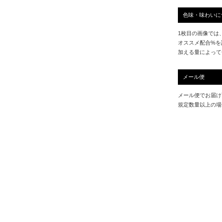
色味・味わいに
1枚目の画像では
オススメ配合%を
加える量によって
メール便
メール便でお届け
規定数量以上の場