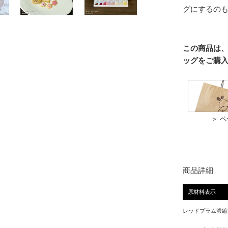
グにするの
この商品は
ッグをご購
＞ 
商品詳細
原材料表示
レッドプラム濃縮