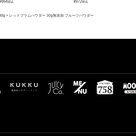
¥
864
¥
972
税込
税込
30g
レッドプラムパウダー 30g無添加 フルーツパウダー