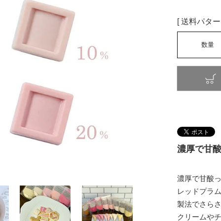
送料パター
濃厚で甘
濃厚で甘酸
レッドプラム
製法でさら
クリームや