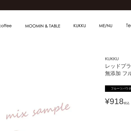
KUKKU
レッドプラ
無添加 フ
フルーツパウ
¥
918
税込