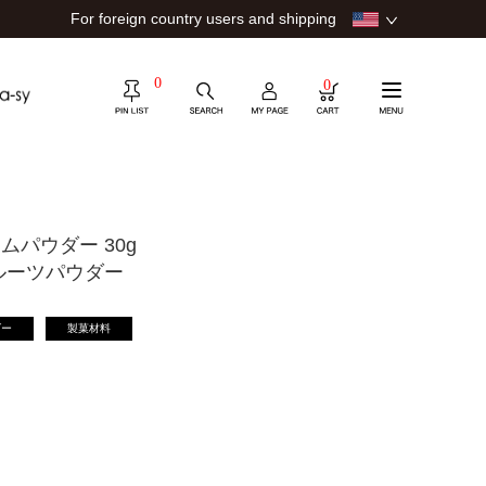
For foreign country users and shipping
0
0
ムパウダー 30g
ルーツパウダー
ダー
製菓材料