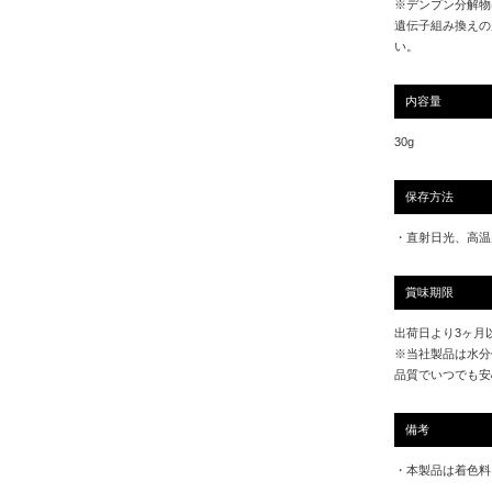
※デンプン分解物
遺伝子組み換えの
い。
内容量
30g
保存方法
・直射日光、高温
賞味期限
出荷日より3ヶ月
※当社製品は水分
品質でいつでも安
備考
・本製品は着色料