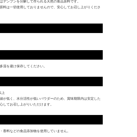
はデンプンを分解して作られる天然の食品原料です。
原料は一切使用しておりませんので、安心してお召し上がりくださ
多湿を避け保存してください。
以上
値が低く、水分活性が低いパウダーのため、賞味期限内は安定した
心してお召し上がりいただけます。
・香料などの食品添加物を使用していません。