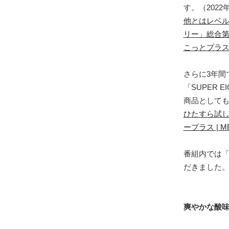
す。（2022
他とはレベル
リー」総合第
こっとプラス～
さらに3年間
「SUPER
商品としても
ひたすら試し
ープラス | 
番組内では
だきました
爽やかな酸