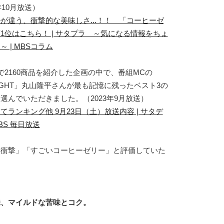
年10月放送）
が違う、衝撃的な美味しさ...！！ 「コーヒーゼ
1位はこちら！ | サタプラ ～気になる情報をちょ
 | MBSコラム
で2160商品を紹介した企画の中で、番組MCの
 EIGHT」丸山隆平さんが最も記憶に残ったベスト3の
選んでいただきました。（2023年9月放送）
てランキング他 9月23日（土）放送内容 | サタデ
MBS 毎日放送
「衝撃」「すごいコーヒーゼリー」と評価していた
。
味、マイルドな苦味とコク。