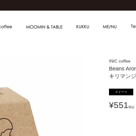
INIC coffee
Beans A
キリマン
スイーツ
¥
551
税込