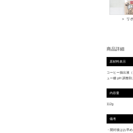
＞ リ
商品詳細
原材料表示
コーヒー抽出液（
ュー糖 pH 調
内容量
112g
備考
・開封後はお早め