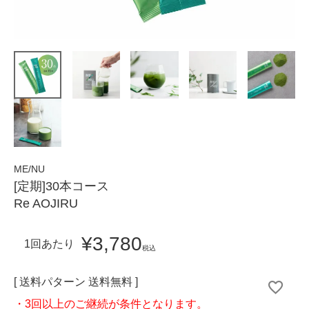
ME/NU
[定期]30本コース
Re AOJIRU
¥
3,780
1回あたり
税込
送料パターン
送料無料
・3回以上のご継続が条件となります。