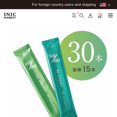
For foreign country users and shipping
0
0