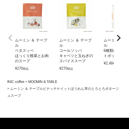
ムーミン ＆ テーブ
ムーミン ＆ テーブ
ムーミン ＆ 
ル
ル
ル
ベタスッペ
コールソッパ
6種類のスープ
ほっくり根菜とお肉
キャベツと玉ねぎの
トボックス
のスープ
スパイススープ
¥
2,484
税込
¥
270
¥
270
税込
税込
INIC coffee
MOOMIN & TABLE
ムーミン ＆ テーブルピナッチケイットほうれん草のとろとろポタージ
ュスープ