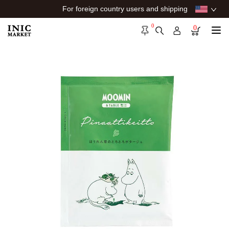
For foreign country users and shipping
0
0