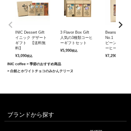
INIC Dessert Gift
3 Flavor Box Gift
Beans Aroma G
イニック デザート
人気の3種類コーヒ
No.1
ギフト 【送料無
ーギフトセット
ビーンズアロマ
料】
ーヒーギフト1
¥
5,990
税込
¥
3,090
¥
7,290
税込
税込
INIC coffee
季節のおすすめ商品
白餡とホワイトチョコのみかんテリーヌ
ブランドから探す