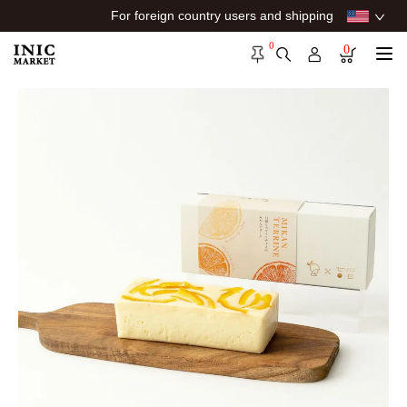
For foreign country users and shipping
0
0