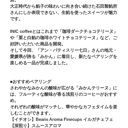
大正時代から餡子の味わいに向き合い続けた石田製餡所
さんにしか表現できない、生餡を使ったスイーツが魅力
です。
INIC coffeeとはこれまで「珈琲ダークチョコテリーヌ」
や「栗と白餡の珈琲ホワイトチョコテリーヌ」など、ご
好評いただいた商品を開発。
そして今回、「アン・パティスリー七日」さんの地元・
愛媛県が誇る「みかん」に着目し、新たなペアリングを
楽しめる一品が完成しました。
■おすすめペアリング
さわやかなみかんの酸味が広がる「みかんテリーヌ」に
は、フルーティな酸味が香る浅煎りのコーヒーがおすす
め。
それぞれの酸味がマッチし、華やかなカフェタイムを楽
しむことができます。
【イチオシ】Beans Aroma Finecups イルガチェフェ
【深煎り】スムースアロマ