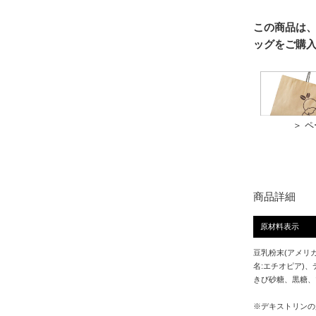
この商品は
ッグをご購
＞ 
商品詳細
原材料表示
豆乳粉末(アメリ
名:エチオピア)
きび砂糖、黒糖、
※デキストリンの