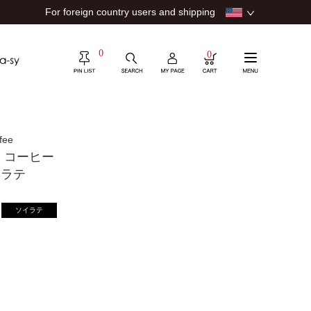
For foreign country users and shipping
0
0
fee
 コーヒー
イラテ
ソイラテ