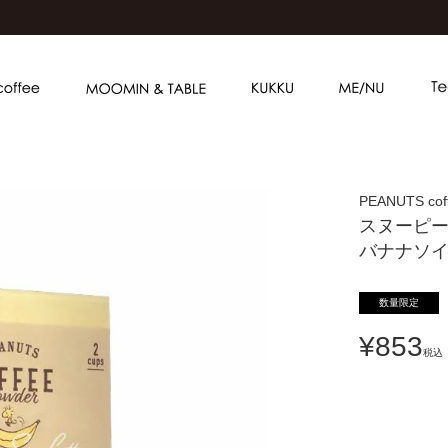
PEANUTS cof
スヌーピー
バナナソ
数量限定
¥
853
税込