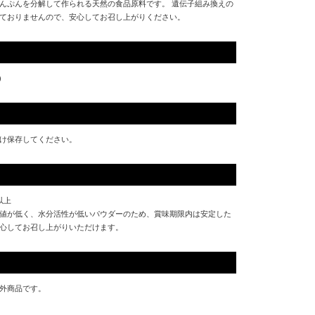
んぷんを分解して作られる天然の食品原料です。 遺伝子組み換えの
ておりませんので、安心してお召し上がりください。
)
け保存してください。
以上
値が低く、水分活性が低いパウダーのため、賞味期限内は安定した
心してお召し上がりいただけます。
外商品です。