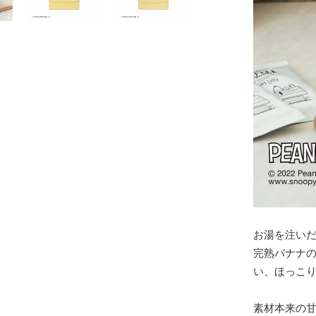
お湯を注い
完熟バナナ
い、ほっこ
素材本来の甘