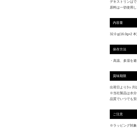
デキストリンはで
原料は一切使用し
内容量
32.0 g(16.0g×2 本
保存方法
・高温、多湿を避
賞味期限
出荷日より3ヶ月
※当社製品は水分
品質でいつでも安
ご注意
※ラッピング対象