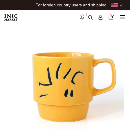
For foreign country users and shipping
0
0