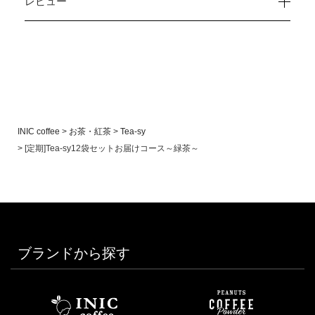
レビュー
INIC coffee
お茶・紅茶
Tea-sy
[定期]Tea-sy12袋セットお届けコース～緑茶～
ブランドから探す