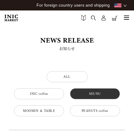
For foreign country users and shipping
お知らせ
ALL
INIC coffee
ME/NU
MOOMIN ＆ TABLE
PEANUTS coffee