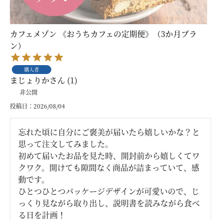
カフェメゾン 《おうちカフェの定期便》（3か月プラ
ン）
購入者
まじょりか
1
非公開
投稿日
2026/08/04
忘れた頃に自分にご褒美が届いたら嬉しいかな？と
思って注文してみました。

初めて届いたお品を見た時、開封前から嬉しくてワ
クワク。開けても隙間なく商品が詰まっていて、感
動です。

ひとつひとつパッケージデザインが可愛いので、じ
っくり見ながら取り出し、説明書を読みながら食べ
る日を計画！
