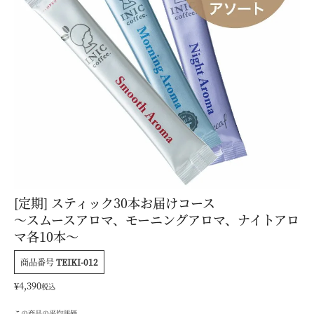
[定期] スティック30本お届けコース
～スムースアロマ、モーニングアロマ、ナイトアロ
マ各10本～
商品番号
TEIKI-012
¥
4,390
税込