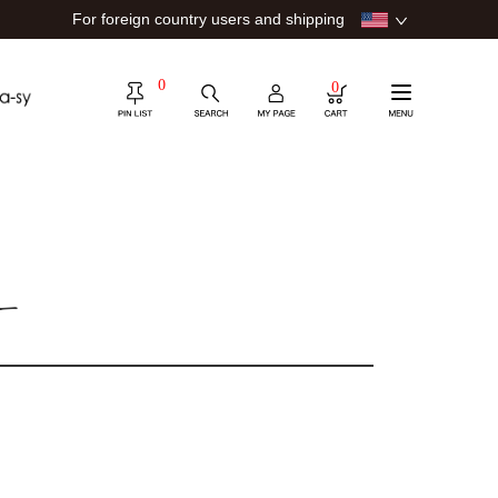
For foreign country users and shipping
0
0
ー