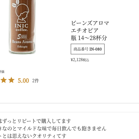
ビーンズアロマ
エチオピア
瓶 14～28杯分
商品番号
IN-080
¥
2,128
税込
5.00
2
はずっとリピートで購入してます

きなのとマイルドな味で毎日飲んでも飽きません

トとは思えないクオリティてす