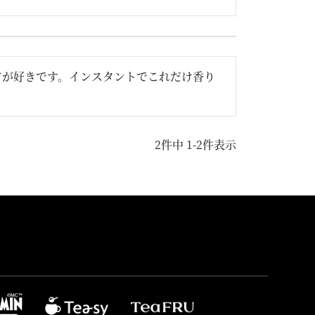
アが好きです。インスタントでこれだけ香り
2
件中
1
-
2
件表示