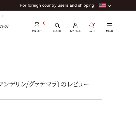
For foreign country users and shipping
ビュー
0
0
ア/マンデリン/グァテマラ〕のレビュー