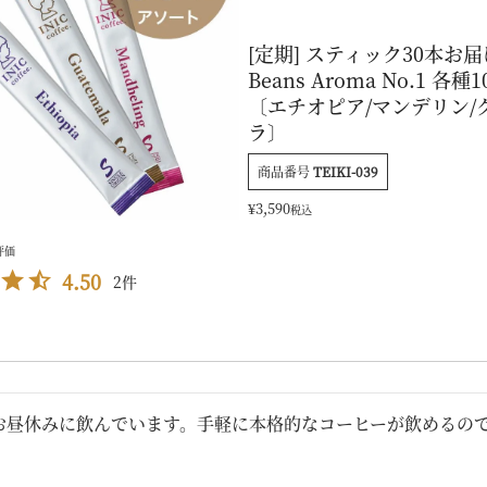
[定期] スティック30本お
Beans Aroma No.1 各種
〔エチオピア/マンデリン/
ラ〕
商品番号
TEIKI-039
¥
3,590
税込
4.50
2
お昼休みに飲んでいます。手軽に本格的なコーヒーが飲めるの