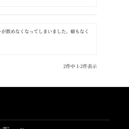
ーが飲めなくなってしまいました。癖もなく
2
件中
1
-
2
件表示