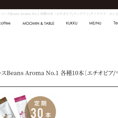
けコースBeans Aroma No.1 各種10本〔エチオピア/マンデリン/グァテマラ〕のレ
スBeans Aroma No.1 各種10本〔エチオピ