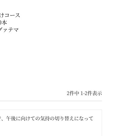
届けコース
10本
グァテマ
2
件中
1
-
2
件表示
で、午後に向けての気持の切り替えになって