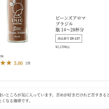
ビーンズアロマ
ブラジル
瓶 14～28杯分
商品番号
IN-157
¥
2,128
税込
5.00
1
強いところが気に入っています。苦めが好きだけれど苦すきる
たくなる珈琲です。