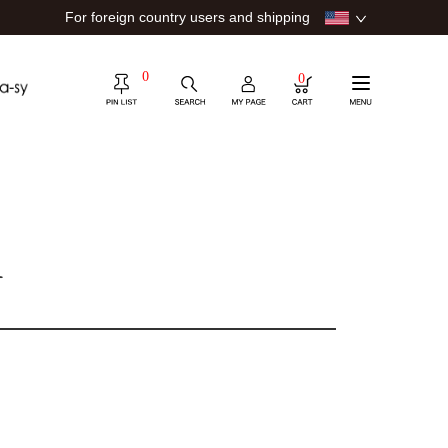
For foreign country users and shipping
0
0
ー