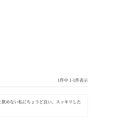
1
件中
1
-
1
件表示
と飲めない私にちょうど良い。スッキリした