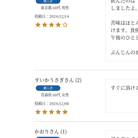
飲んだのは「
購入者
しましたよ
東京都
60代
男性
投稿日
2024/12/14
苦味はほと
けます。食
午後のひと
ぶんじんのおはなし
すいかうさぎ
2
すぐに溶け
購入者
青森県
60代
女性
投稿日
2024/12/08
かおり
1