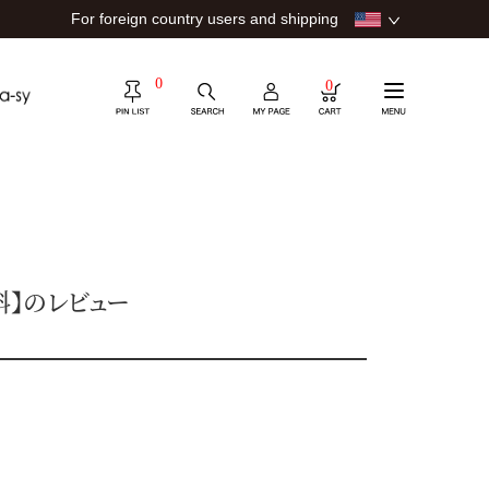
For foreign country users and shipping
0
0
無料】のレビュー