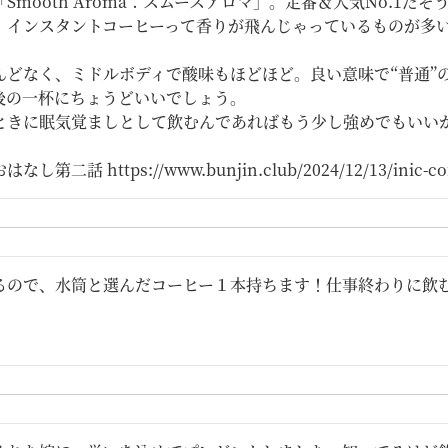
Smooth Aroma：スムースアロマ」。定番＆人気No.1
。インスタントコーヒーって香りが飛んじゃっているものが多い
んどなく、ミドルボディで酸味もほどほど。良い意味で“普通”
後の一杯にちょうどいいでしょう。

ときに眠気覚ましとして飲むんであればもう少し強めでもいいか
第二話 https://www.bunjin.club/2024/12/13/inic-cof
るので、水筒と選んだコーヒー１本持ちます！仕事終わりに飲