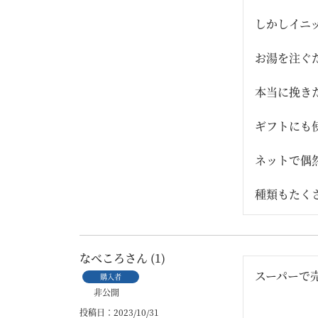
しかしイニ
お湯を注ぐ
本当に挽き
ギフトにも
ネットで偶
種類もたく
なべころ
1
スーパーで
購入者
非公開
投稿日
2023/10/31