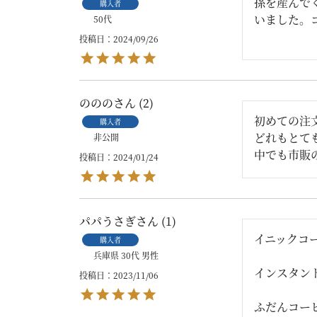
孫を産んで
購入者
いました。
50代
投稿日
2024/09/26
ののの
2
初めての注
購入者
どれもとて
非公開
中でも市販
投稿日
2024/01/24
パパうさぎ
1
イニックコ
購入者
兵庫県
30代
男性
インスタン
投稿日
2023/11/06
ふだんコー