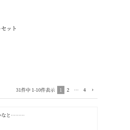
トセット
1
2
…
4
31
件中
1
-
10
件表示
なと………
