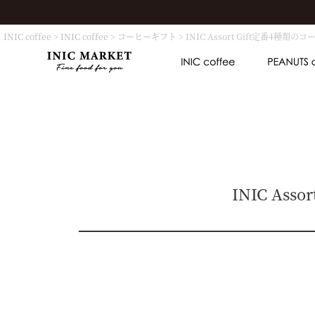
INIC coffee
INIC coffee
コーヒーギフト
INIC Assort Gift定番4
INIC As