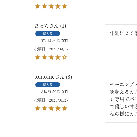
さっち
1
牛乳によく
購入者
愛知県
50代
女性
投稿日
2023/09/17
tomonic
3
モーニング
購入者
を超えるカ
大阪府
50代
女性
レ専用でバ
投稿日
2023/01/27
で優しい甘
私の様にカ