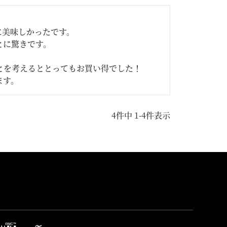
美味しかったです。

に驚きです。

を考えるととってもお買い得でした！

ます。
4
件中
1
-
4
件表示