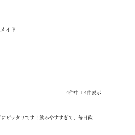
タメイド
4
件中
1
-
4
件表示
グにピッタリです！飲みやすすぎて、毎日飲