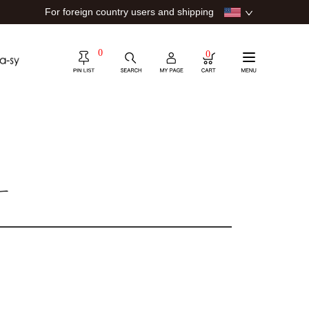
For foreign country users and shipping
0
0
ー